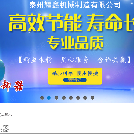
1
2
3
4
5
6
7
8
ǎn)品展示
熱器