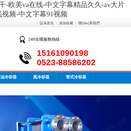
-欧美va在线-中文字幕精品久久-av大片
视频-中文字幕91视频
設為首頁
添加收藏
聯(lián)系我們
24H全國服務熱線:
15161090198
0523-88586202
油冷卻器
風冷卻器
管式冷卻器