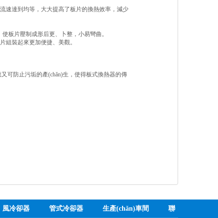
中的流速達到均等，大大提高了板片的換熱效率，減少
力，使板片壓制成形后更、卜整，小易彎曲。
板片組裝起來更加便捷、美觀。
又可防止污垢的產(chǎn)生，使得板式換熱器的傳
風冷卻器
管式冷卻器
生產(chǎn)車間
聯