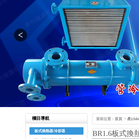
欄目導航
當前位置：
首頁
>
產(ch
板式換熱器/冷卻器
BR1.6板式換