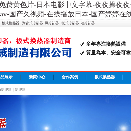
免费黄色片-日本电影中文字幕-夜夜操夜夜干
v-国产久视频-在线播放日本-国产婷婷在线
：
板式換熱器
列管式冷卻器
風冷卻器
板式冷卻器
油冷卻器
多年專注換熱設備
質量為本、安全可靠
n)品展示
新聞中心
合作案例
板式換熱器
油冷卻器
|
冷卻器