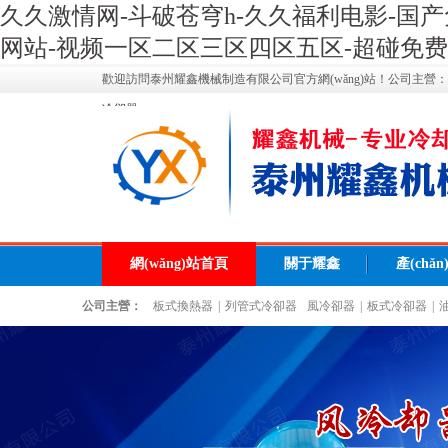
久久激情网-斗破苍穹h-久久福利电影-国产
网站-视频一区二区三区四区五区-超碰免费a
歡迎訪問泰州耀鑫機械制造有限公司官方網(wǎng)站！公司主營
冷卻器
網(wǎng)站首頁
關于耀鑫
產(chǎ
公司主營：
板式換熱器
|
列管式冷卻器
風冷卻器
|
板式冷卻器
|
聯(lián)系耀鑫