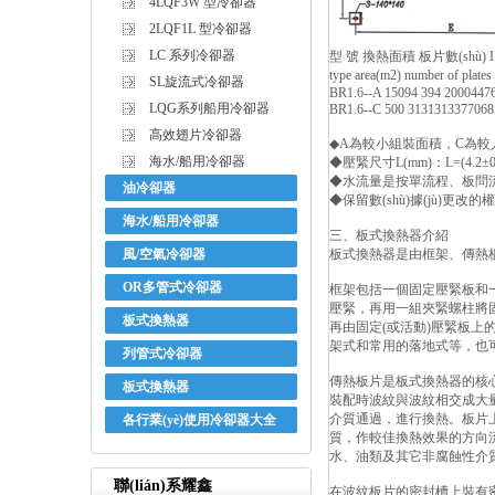
4LQF3W 型冷卻器
2LQF1L 型冷卻器
LC 系列冷卻器
型 號 換熱面積 板片數(shù) I
type area(m2) number of plat
SL旋流式冷卻器
BR1.6--A 15094 394 2000447
LQG系列船用冷卻器
BR1.6--C 500 3131313377068
高效翅片冷卻器
◆A為較小組裝面積，C為較
海水/船用冷卻器
◆壓緊尺寸L(mm)：L=(4.2±0．
◆水流量是按單流程、板問流
油冷卻器
◆保留數(shù)據(jù)更改
海水/船用冷卻器
三、板式換熱器介紹
風/空氣冷卻器
板式換熱器是由框架、傳熱
OR多管式冷卻器
框架包括一個固定壓緊板和
壓緊，再用一組夾緊螺柱將固
板式換熱器
再由固定(或活動)壓緊板
架式和常用的落地式等，也可
列管式冷卻器
傳熱板片是板式換熱器的核
板式換熱器
裝配時波紋與波紋相交成大
介質通過，進行換熱。板片上
各行業(yè)使用冷卻器大全
質，作較佳換熱效果的方向流
水、油類及其它非腐蝕性介
聯(lián)系耀鑫
在波紋板片的密封槽上裝有密