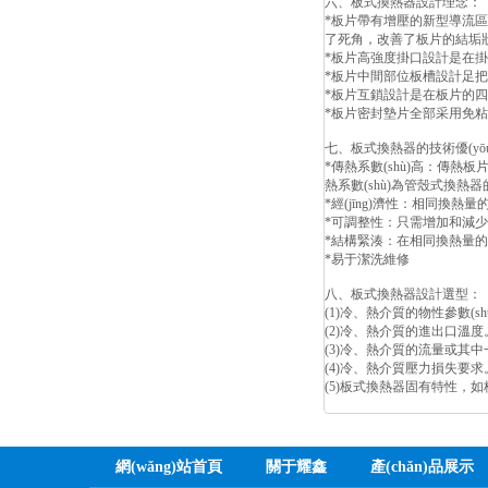
六、板式換熱器設計理念：
*板片帶有增壓的新型導流區
了死角，改善了板片的結垢
*板片高強度掛口設計是在
*板片中間部位板槽設計足把
*板片互鎖設計是在板片的四
*板片密封墊片全部采用免
七、板式換熱器的技術優(yō
*傳熱系數(shù)高：傳熱
熱系數(shù)為管殼式換熱器
*經(jīng)濟性：相同
*可調整性：只需增加和減
*結構緊湊：在相同換熱量的
*易于潔洗維修
八、板式換熱器設計選型：
(1)冷、熱介質的物性參數(
(2)冷、熱介質的進出口溫度
(3)冷、熱介質的流量或其
(4)冷、熱介質壓力損失要求
(5)板式換熱器固有特性，
網(wǎng)站首頁
關于耀鑫
產(chǎn)品展示