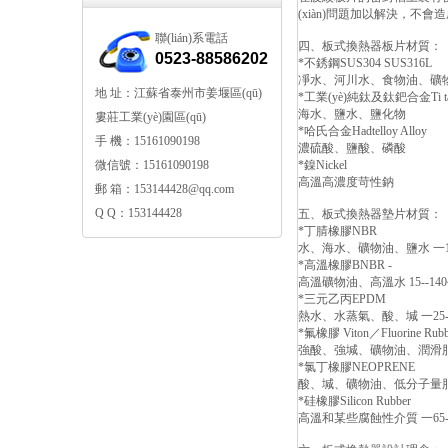
(xiàn)問題加以解決，不
聯(lián)系電話
四、板式換熱器板片材質：
0523-88586202
*不銹鋼SUS304 SUS316L
凈水、河川水、食物油、礦
地 址：江蘇省泰州市姜堰區(qū)
*工業(yè)純鈦及鈦鈀合金Ti taniu
海水、鹽水、鹽化物
婁莊工業(yè)園區(qū)
*哈氏合金Hadtelloy Alloy
手 機：15161090198
濃硫酸、鹽酸、磷酸
微信號：15161090198
*鎳Nickel
高溫高濃度苛性鈉
郵 箱：153144428@qq.com
Q Q：153144428
五、板式換熱器墊片材質：
*丁腈橡膠NBR
水、海水、礦物油、鹽水 一15-
*高溫橡膠BNBR -
高溫礦物油、高溫水 15--140
*三元乙丙EPDM
熱水、水蒸氣、酸、堿 一25--
*氟橡膠 Viton／Fluorine Rubb
強酸、強堿、礦物油、潤滑脂和燃
*氯丁橡膠NEOPRENE
酸、堿、礦物油、低分子量脂烴 
*硅橡膠Silicon Rubber
高溫和某些腐蝕性介質 一65-