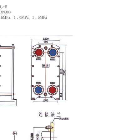
M3／H
 DN300
 0．6MPa、1．0MPa、1．6MPa