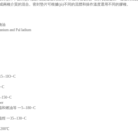
會造成兩種介質的混合。密封墊片可根據(jù)不同的流體和操作溫度選用不同的膠種。
物油
m and Pal ladium
-1IO~C
~C
150~C
er
油等 一5--180~C
一35--130~C
200℃