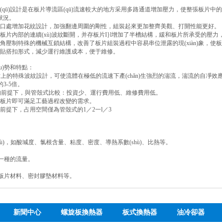
(qū)設計是在板片導流區(qū)流速較大的地方采用多路通道增加壓力，使整張板片
狀況。
掛口處增加花紋設計，加強翻邊周圍的剛性，組裝起來更加整齊美觀、打開性能更好。
板片內部的連續(xù)波紋斷開，并存板片I}l增加了半槽結構，緩和板片所承受的壓
角壓制特殊的機械互鎖結構，改善了板片組裝過程中容易串位泄露的現(xiàn)象，使
粘貼搭扣形式，減少運行維護成本，便于維修。
u)勢和特點：
板片上的特殊波紋設計，可使流體在極低的流速下產(chǎn)生強烈的湍流，湍流的自凈效應
的3-5倍。
換熱量的前提下，與管殼式比較：投資少、運行費用低、維修費用低。
少板片即可滿足工藝過程改變的需求。
前提下，占用空間僅為管殼式的1／2一l／3
shù)，如酸堿度、氯根含量、粘度、密度、導熱系數(shù)、比熱等。
。
中一種的流量。
。
如板片材料、密封膠墊材料等。
新聞中心
螺旋板換熱器
板式換熱器
油冷卻器