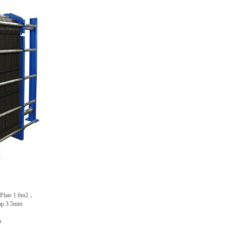
late 1.6m2，
p 3.5mm
m