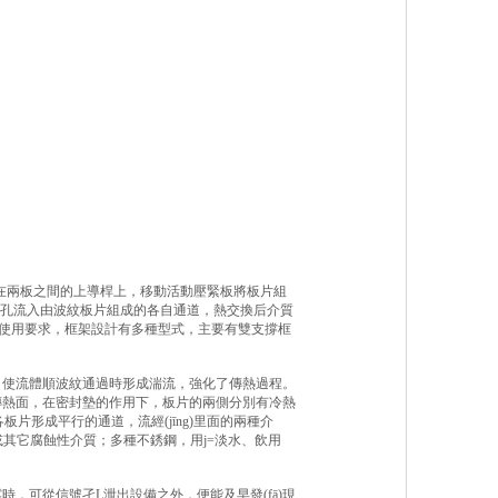
在兩板之間的上導桿上，移動活動壓緊板將板片組
法蘭孔流入由波紋板片組成的各自通道，熱交換后介質
種使用要求，框架設計有多種型式，主要有雙支撐框
，使流體順波紋通過時形成湍流，強化了傳熱過程。
傳熱面，在密封墊的作用下，板片的兩側分別有冷熱
形成平行的通道，流經(jīng)里面的兩種介
或其它腐蝕性介質；多種不銹鋼，用j=淡水、飲用
，可從信號孑L泄出設備之外，便能及早發(fā)現