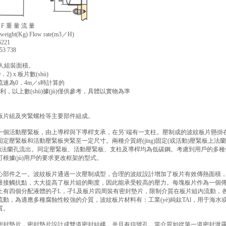
 F 重 量 流 量
es weight(Kg) Flow rate(m3／H)
6221
53 738
人組裝面積。
2) x 板片數(shù)
速為0．4m／s時計算的
的權利，以上數(shù)據(jù)僅供參考，具體以實物為準
板片組及夾緊螺栓等主要部件組成。
一個活動壓緊板，由上導桿與下導桿支承，在另‘端有一支柱。壓制成的波紋板片懸掛
定壓緊板和活動壓緊板夾緊至一定尺寸。兩種介質經(jīng)固定(或活動)壓緊板上
上的法蘭孔流出。同定壓緊板、活動壓緊板、支柱及導桿均為低碳鋼。考慮到用戶的多
根據(jù)用戶的要求更改框架的型式。
心部件之一。波紋板片通過一次壓制成型，合理的波紋設計增加了板片有效傳熱面積
量接觸抗點，大大提高了板片組的剛度，因此能承受較高的壓力。每塊板片作為一個
有四個分配液體的孑L，孑L及板片四周裝有密封墊片，限制介質在板片組內流動，各板片
動，為適應多種腐蝕性較強的介質，波紋板片材料有：工業(yè)純鈦TAl，用于海水
質。
封墊片，密封墊片設計成雙道密封結構，并且有信號孔。當介質如從第一道密封泄露時