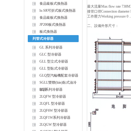
食品級板式換熱器
最大流量Max flow rate 738
lx-SR可折式板式換熱器
接管口徑Connection diameter
工作壓力Working pressure
食品級板式換熱器
JP200板式換熱器
二、設備外形尺寸：
板式換熱器
列管式冷卻器
GL 系列冷卻器
GLC 型冷卻器
GLL 型立式冷卻器
GLL 型臥式冷卻器
GLQ型汽輪機配套冷卻器
SGLL雙聯(lián)臥式油冷
卻器
LQ 系列冷卻器
2LQFW 型冷卻器
2LQFL 型冷卻器
2LQF6W 型冷卻器
2LQF1W系列冷卻器
2LQGW 型冷卻器