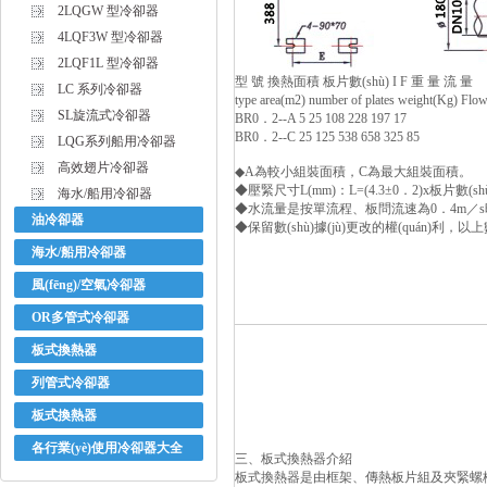
2LQGW 型冷卻器
4LQF3W 型冷卻器
2LQF1L 型冷卻器
型 號 換熱面積 板片數(shù) I F 重 量 流 量
LC 系列冷卻器
type area(m2) number of plates weight(Kg) Fl
SL旋流式冷卻器
BR0．2--A 5 25 108 228 197 17
BR0．2--C 25 125 538 658 325 85
LQG系列船用冷卻器
高效翅片冷卻器
◆A為較小組裝面積，C為最大組裝面積。
◆壓緊尺寸L(mm)：L=(4.3±0．2)x板片數(sh
海水/船用冷卻器
◆水流量是按單流程、板問流速為0．4m／s時(s
油冷卻器
◆保留數(shù)據(jù)更改的權(quán)利，以上數
海水/船用冷卻器
風(fēng)/空氣冷卻器
OR多管式冷卻器
板式換熱器
列管式冷卻器
板式換熱器
各行業(yè)使用冷卻器大全
三、板式換熱器介紹
板式換熱器是由框架、傳熱板片組及夾緊螺