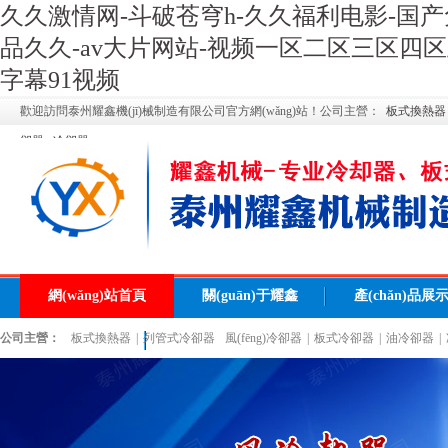
久久激情网-斗破苍穹h-久久福利电影-国产
品久久-av大片网站-视频一区二区三区四区
字幕91视频
歡迎訪問泰州耀鑫機(jī)械制造有限公司官方網(wǎng)站！公司主營：
板式換熱器
卻器
冷卻器
網(wǎng)站首頁
關(guān)于耀鑫
產(chǎn)品展
公司主營：
板式換熱器
|
列管式冷卻器
風(fēng)冷卻器
|
板式冷卻器
|
油冷卻器
|
管式冷卻器
聯(lián)系耀鑫