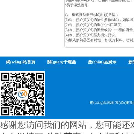
*結(jié)構(gòu)緊湊：在相同換熱量的前提下
*易于潔洗維修
八、板式換熱器設(shè)計(jì)選型：
(1)冷、熱介質(zhì)的物性參數(shù)，如酸
(2)冷、熱介質(zhì)的進(jìn)出口溫度。
(3)冷、熱介質(zhì)的流量或其中一種的流量
(4)冷、熱介質(zhì)壓力損失要求。
(5)板式換熱器固有特性，如板片材料、密
網(wǎng)站首頁
關(guān)于耀鑫
產(chǎn)品展示
新
網(wǎng)站地圖
導(dǎo)航
感谢您访问我们的网站，您可能还