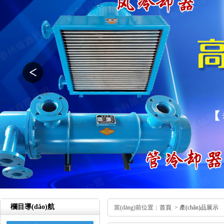
欄目導(dǎo)航
當(dāng)前位置：
首頁
>
產(chǎn)品展示