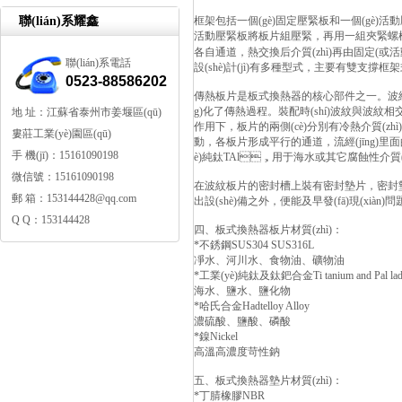
聯(lián)系耀鑫
框架包括一個(gè)固定壓緊板和一個(gè)活動
活動壓緊板將板片組壓緊，再用一組夾緊螺柱將固
各自通道，熱交換后介質(zhì)再由固定(或活
聯(lián)系電話
設(shè)計(jì)有多種型式，主要有雙支撐框
0523-88586202
傳熱板片是板式換熱器的核心部件之一。波紋板片
g)化了傳熱過程。裝配時(shí)波紋與波
地 址：江蘇省泰州市姜堰區(qū)
作用下，板片的兩側(cè)分別有冷熱介質(zhì
婁莊工業(yè)園區(qū)
動，各板片形成平行的通道，流經(jīng)里面的兩
手 機(jī)：15161090198
è)純鈦TAl，用于海水或其它腐蝕性介質(zh
微信號：15161090198
在波紋板片的密封槽上裝有密封墊片，密封墊片設(shè
郵 箱：153144428@qq.com
出設(shè)備之外，便能及早發(fā)現(xi
Q Q：153144428
四、板式換熱器板片材質(zhì)：
*不銹鋼SUS304 SUS316L
凈水、河川水、食物油、礦物油
*工業(yè)純鈦及鈦鈀合金Ti tanium and Pal lad
海水、鹽水、鹽化物
*哈氏合金Hadtelloy Alloy
濃硫酸、鹽酸、磷酸
*鎳Nickel
高溫高濃度苛性鈉
五、板式換熱器墊片材質(zhì)：
*丁腈橡膠NBR