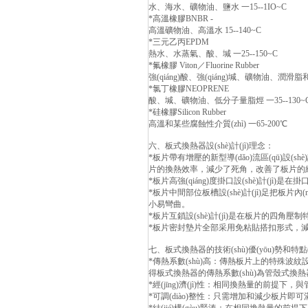
水、海水、礦物油、鹽水 一15--1IO~C
*高溫橡膠BNBR -
高溫礦物油、高溫水 15--140~C
*三元乙丙EPDM
熱水、水蒸氣、酸、堿 一25--150~C
*氟橡膠 Viton／Fluorine Rubber
強(qiáng)酸、強(qiáng)堿、礦物油、潤滑
*氯丁橡膠NEOPRENE
酸、堿、礦物油、低分子量脂烴 一35--130~
*硅橡膠Silicon Rubber
高溫和某些腐蝕性介質(zhì) 一65-200℃
六、板式換熱器設(shè)計(jì)理念：
*板片帶有增壓的新型導(dǎo)流區(qū)設(s
片的換熱效率，減少了死角，改善了板片的結(j
*板片高強(qiáng)度掛口設(shè)計(jì)是
*板片中間部位板槽設(shè)計(jì)足把板片內
小易彎曲。
*板片互鎖設(shè)計(jì)是在板片的四角壓制特
*板片密封墊片全部采用免粘貼搭扣形式，減少運(
七、板式換熱器的技術(shù)優(yōu)勢和特點(
*傳熱系數(shù)高：傳熱板片上的特殊波紋設(sh
得板式換熱器的傳熱系數(shù)為管殼式換熱
*經(jīng)濟(jì)性：相同換熱量的前提下，與管殼
*可調(diào)整性：只需增加和減少板片即可