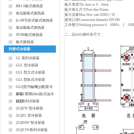
板片厚度Thi ckne ss 0．6mm
BR1.6板式換熱器
板片角孔尺寸Port dim 65mm
食品級板式換熱器
最大流量Max flow rate 85M3／H
接管口徑Connection diameter DN100
lx-SR可折式板式換熱器
工作壓力Working pressure 0．6MPa、
食品級板式換熱器
二、設(shè)備外形尺寸：
JP200板式換熱器
板式換熱器
列管式冷卻器
GL 系列冷卻器
GLC 型冷卻器
GLL 型立式冷卻器
GLL 型臥式冷卻器
GLQ型汽輪機(jī)配套冷
卻器
SGLL雙聯(lián)臥式油冷
卻器
LQ 系列冷卻器
2LQFW 型冷卻器
2LQFL 型冷卻器
2LQF6W 型冷卻器
2LQF1W系列冷卻器